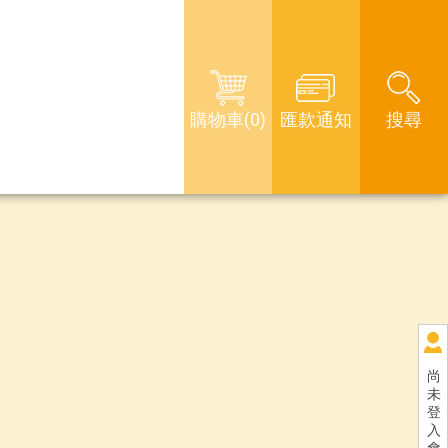
購物車(0)
匯款通知
搜尋
尚
未
登
入
會