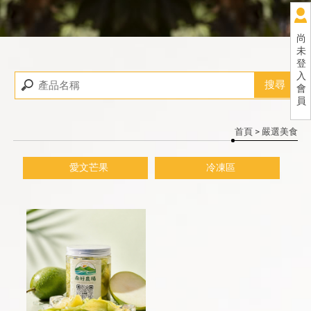
尚
未
登
入
會
員
首頁
> 嚴選美食
愛文芒果
冷凍區